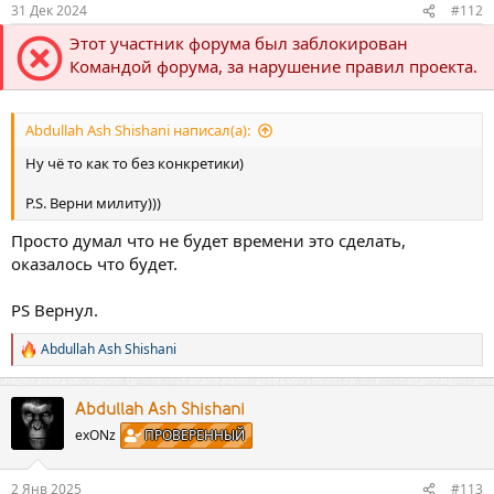
31 Дек 2024
#112
Этот участник форума был заблокирован
Командой форума, за нарушение правил проекта.
Abdullah Ash Shishani написал(а):
Ну чё то как то без конкретики)
P.S. Верни милиту)))
Просто думал что не будет времени это сделать,
оказалось что будет.
PS Вернул.
Abdullah Ash Shishani
Р
е
а
к
Abdullah Ash Shishani
ц
exONz
ПРОВЕРЕННЫЙ
и
и
:
2 Янв 2025
#113