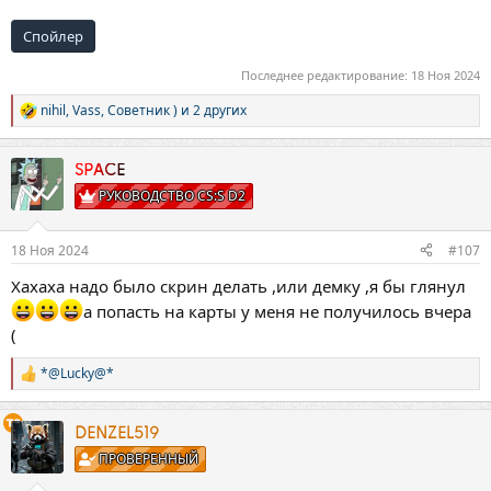
Спойлер
Последнее редактирование:
18 Ноя 2024
nihil
,
Vass
,
Советник )
и 2 других
Р
е
а
к
SPACE
ц
РУКОВОДСТВО CS:S D2
и
и
:
18 Ноя 2024
#107
Хахаха надо было скрин делать ,или демку ,я бы глянул
а попасть на карты у меня не получилось вчера
(
*@Lucky@*
Р
е
а
к
DENZEL519
ц
ПРОВЕРЕННЫЙ
и
и