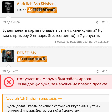
к
Abdullah Ash Shishani
ц
exONz
ПРОВЕРЕННЫЙ
и
и
:
29 Дек 2024
#109
Будем делать карты почаще в связи с каникулами? Ну
там к примеру 2 января, 5(естественно) и 7 допустим.
Последнее редактирование:
29 Дек 2024
DENZEL519
ПРОВЕРЕННЫЙ
29 Дек 2024
#110
Этот участник форума был заблокирован
Командой форума, за нарушение правил проекта.
Abdullah Ash Shishani написал(а):
Будем делать карты почаще в связи с каникулами? Ну там к
примеру 2 января, 5(естественно) и 7 допустим.