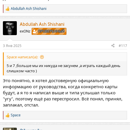
Abdullah Ash Shishani
Р
е
а
к
Abdullah Ash Shishani
ц
exONz
ПРОВЕРЕННЫЙ
и
и
:
3 Янв 2025
#117
Space написал(а):
5 и 7 ,больше мы их никуда не засунем ,а играть каждый день
слишком часто )
Это понятно, я хотел достоверную официальную
информацию от руководства, когда конкретно карты
будут, а я то я написал выше и типа услышал только
"угу", поэтому ещё раз переспросил. Всё понял, принял,
заплакал, отстал.
Space
Р
е
а