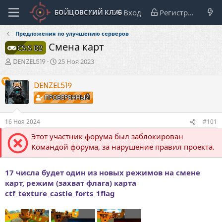
Вход
Регистрация
Предложения по улучшению серверов
Смена карт
CS:S D2
А
Д
25 Ноя 2023
DENZEL519
в
а
т
т
DENZEL519
о
а
р
н
ПРОВЕРЕННЫЙ
т
а
е
ч
16 Ноя 2024
#101
м
а
ы
л
Этот участник форума был заблокирован
а
Командой форума, за нарушение правил проекта.
17 числа будет один из новых режимов на смене
карт, режим (захват флага) карта
ctf_texture_castle_forts_1flag