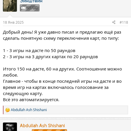
к
Эйнштейн
ц
ИГРОК
и
и
:
18 Янв 2025
#118
Добрый день! Я уже давно писал и предлагаю ещё раз
сделать понятную схему переключения карт, по типу:
1 - 3 игры на дасте по 50 раундов
2 - 3 игры на 3 других картах по 20 раундов
Итого 150 на дасте, 60 на других. Соотношение можно
любое.
Главное - чтобы в конце последней игры на дасте и во
время игр на картах включалось голосование за
следующую карту.
Всё это автоматизируется.
Abdullah Ash Shishani
Р
е
а
к
Abdullah Ash Shishani
ц