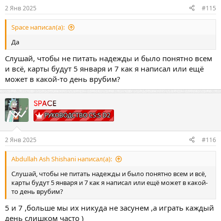
:
2 Янв 2025
#115
Space написал(а):
Да
Слушай, чтобы не питать надежды и было понятно всем
и всё, карты будут 5 января и 7 как я написал или ещё
может в какой-то день врубим?
SPACE
РУКОВОДСТВО CS:S D2
2 Янв 2025
#116
Abdullah Ash Shishani написал(а):
Слушай, чтобы не питать надежды и было понятно всем и всё,
карты будут 5 января и 7 как я написал или ещё может в какой-
то день врубим?
5 и 7 ,больше мы их никуда не засунем ,а играть каждый
день слишком часто )