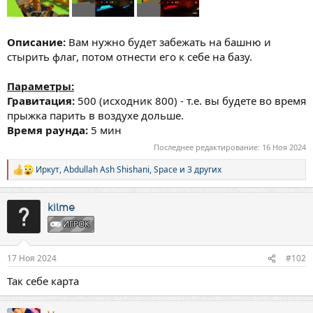
Описание:
Вам нужно будет забежать на башню и
стырить флаг, потом отнести его к себе на базу.
Параметры:
Гравитация:
500 (исходник 800) - т.е. вы будете во время
прыжка парить в воздухе дольше.
Время раунда:
5 мин
Последнее редактирование:
16 Ноя 2024
Иркут
,
Abdullah Ash Shishani
,
Space
и 3 других
Р
е
а
к
kilme
ц
ИГРОК
и
и
:
17 Ноя 2024
#102
Так себе карта