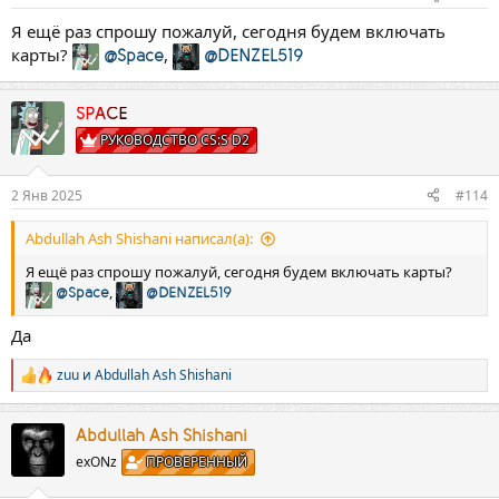
Я ещё раз спрошу пожалуй, сегодня будем включать
карты?
,
@Space
@DENZEL519
SPACE
РУКОВОДСТВО CS:S D2
2 Янв 2025
#114
Abdullah Ash Shishani написал(а):
Я ещё раз спрошу пожалуй, сегодня будем включать карты?
,
@Space
@DENZEL519
Да
zuu
и
Abdullah Ash Shishani
Р
е
а
к
Abdullah Ash Shishani
ц
exONz
ПРОВЕРЕННЫЙ
и
и