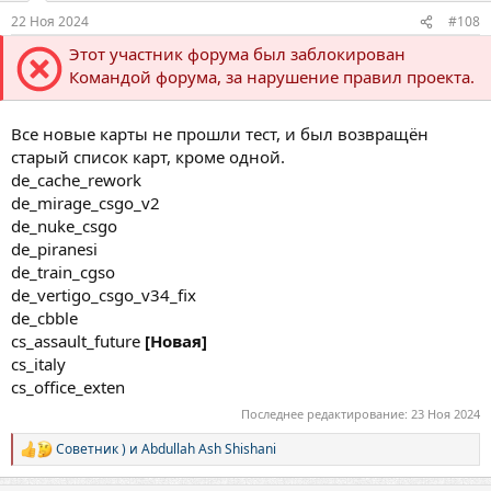
:
22 Ноя 2024
#108
Этот участник форума был заблокирован
Командой форума, за нарушение правил проекта.
Все новые карты не прошли тест, и был возвращён
старый список карт, кроме одной.
de_cache_rework
de_mirage_csgo_v2
de_nuke_csgo
de_piranesi
de_train_cgso
de_vertigo_csgo_v34_fix
de_cbble
cs_assault_future
[Новая]
cs_italy
cs_office_exten
Последнее редактирование:
23 Ноя 2024
Советник )
и
Abdullah Ash Shishani
Р
е
а