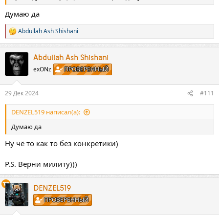
Думаю да
Abdullah Ash Shishani
Р
е
а
к
Abdullah Ash Shishani
ц
exONz
ПРОВЕРЕННЫЙ
и
и
:
29 Дек 2024
#111
DENZEL519 написал(а):
Думаю да
Ну чё то как то без конкретики)
P.S. Верни милиту)))
DENZEL519
ПРОВЕРЕННЫЙ