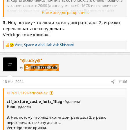
3. Карты включились почти в 15:00 по МСК, это очень поздно, а
заканчиваются в 20:00 (лично у меня +4 с МСК и нас таких не
мало). Можно как-нибудь сделать так чтобы ровно в 14:00
Нажмите для раскрытия...
карты сразу начинались, несмотря на то, какой счёт на дасте, а
не ждать когда целая карта закончится(~ 13:40 начался даст2,
3.
Нет, потому что люди хотят доиграть даст 2, и резко
ждали до 15:00 карты)
переключать не хочу делать.
Vertrtigo тоже кривая.
Vass
,
Space
и
Abdullah Ash Shishani
Р
е
а
к
*@Lucky@*
ц
👀
ПРОВЕРЕННЫЙ
и
и
:
18 Ноя 2024
#106
DENZEL519 написал(а):
ctf_texture_castle_forts_1flag -
Удалена
Нюк -
удалён
3.
Нет, потому что люди хотят доиграть даст 2, и резко
переключать не хочу делать.
Vertrtigo тоже кривая.