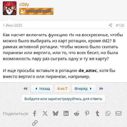
c0dy
ПРОВЕРЕННЫЙ
1 Июн 2025
#120
Как насчет включить функцию rtv на воскресенье, чтобы
можно было выбирать из карт ротации, кроме dd2? В
рамках активной ротации. Чтобы можно было скипать
пиранези или вертиго, или то, что всех бесит, но была
возможность пару раз сыграть одну и ту же карту?
И еще просьба: вставьте в ротацию
de_aztec
, хотя бы
вместо вертиго или пиранези, например.
First
Last
Назад
6 из 7
Вперёд
Войдите или зарегистрируйтесь для ответа.
Facebook
X
Bluesky
LinkedIn
Reddit
Pinterest
Tumblr
WhatsA
Эл
Поделиться:
Ссылка