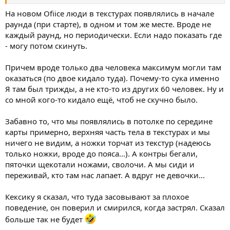
На новом Ofiice люди в текстурах появлялись в начале
раунда (при старте), в одном и том же месте. Вроде не
каждый раунд, но периодически. Если надо показать где
- могу потом скинуть.
Причем вроде только два человека максимум могли там
оказаться (по двое кидало туда). Почему-то сука именно
Я там был трижды, а не кто-то из других 60 человек. Ну и
со мной кого-то кидало ещё, чтоб не скучно было.
Забавно то, что мы появлялись в потолке по середине
карты примерно, верхняя часть тела в текстурах и мы
ничего не видим, а ножки торчат из текстур (надеюсь
только ножки, вроде до пояса...). А контры бегали,
пяточки щекотали ножами, сволочи. А мы сиди и
переживай, кто там нас лапает. А вдруг не девочки...
Кексику я сказал, что туда засовывают за плохое
поведение, он поверил и смирился, когда застрял. Сказал
больше так не будет