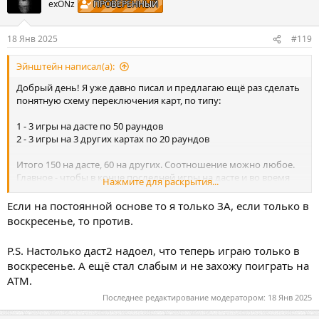
exONz
ПРОВЕРЕННЫЙ
и
и
:
18 Янв 2025
#119
Эйнштейн написал(а):
Добрый день! Я уже давно писал и предлагаю ещё раз сделать
понятную схему переключения карт, по типу:
1 - 3 игры на дасте по 50 раундов
2 - 3 игры на 3 других картах по 20 раундов
Итого 150 на дасте, 60 на других. Соотношение можно любое.
Главное - чтобы в конце последней игры на дасте и во время
Нажмите для раскрытия...
игр на картах включалось голосование за следующую карту.
Всё это автоматизируется.
Если на постоянной основе то я только ЗА, если только в
воскресенье, то против.
P.S. Настолько даст2 надоел, что теперь играю только в
воскресенье. А ещё стал слабым и не захожу поиграть на
АТМ.
Последнее редактирование модератором:
18 Янв 2025