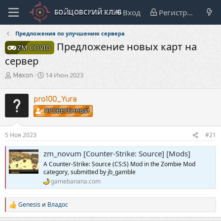
Вход
Регистрация
Предложения по улучшению сервера
Предложение новых карт на
ZM COVID
сервер
А
Д
14 Июн 2023
Maxon
в
а
т
т
pro100_Yura
о
а
р
н
ПРОВЕРЕННЫЙ
т
а
е
ч
5 Ноя 2023
#21
м
а
ы
л
zm_novum [Counter-Strike: Source] [Mods]
а
A Counter-Strike: Source (CS:S) Mod in the Zombie Mod
category, submitted by jb_gamble
gamebanana.com
Genesis
и
Владос
Р
е