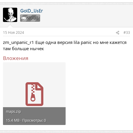
е
а
к
GolD_UsEr
ц
ИГРОК
и
и
:
15 Ноя 2024
#33
zm_unpanic_r1 Еще одна версия lila panic но мне кажется
там больше нычек
Вложения
maps.zip
15.4 MB · Просмотры: 0