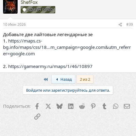
ShefFox
АДМИН COVID
10 Июн 2026
#39
Добавьте две лайтовые легендарные зе
1.
https://maps.cs-
bg.info/maps/css/18...m_campaign=google.com&utm_referr
er=google.com
2.
https://gamearmy.ru/maps/1/46/10897
First
Назад
2 из 2
Войдите или зарегистрируйтесь для ответа.
Facebook
X
Bluesky
LinkedIn
Reddit
Pinterest
Tumblr
WhatsA
Эл
Поделиться:
Ссылка