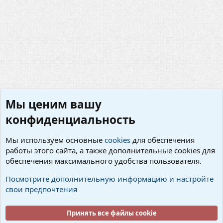
Мы ценим вашу
конфиденциальность
Мы используем основные
cookies
для обеспечения
работы этого сайта, а также дополнительные cookies для
Предложения по улучшению сервера
обеспечения максимального удобства пользователя.
Cookies
Русский (RU)
Посмотрите дополнительную информацию и настройте
свои предпочтения
Условия и правила
Политика конфиденциальности
Помощь
Об организации
R
S
Принять все файлы cookie
S
®
Community platform by XenForo
© 2010-2026 XenForo Ltd.