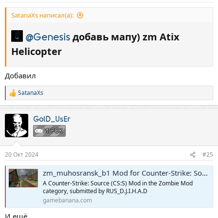
SatanaXs написал(а):
добавь мапу) zm Atix
@Genesis
Helicopter​
Добавил
SatanaXs
Р
е
а
к
GolD_UsEr
ц
ИГРОК
и
и
:
20 Окт 2024
#25
zm_muhosransk_b1 Mod for Counter-Strike: Source | CS:S Mods
A Counter-Strike: Source (CS:S) Mod in the Zombie Mod
category, submitted by RUS_D.J.I.H.A.D
gamebanana.com
И ещё