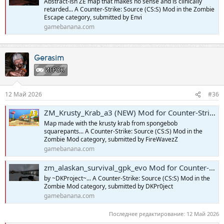
Abstract-ish ZE map that makes no sense and is clinically
retarded... A Counter-Strike: Source (CS:S) Mod in the Zombie
Escape category, submitted by Envi
gamebanana.com
Gerasim
ИГРОК
12 Май 2026
#36
ZM_Krusty_Krab_a3 (NEW) Mod for Counter-Strike: Source | CS:S Mods
Map made with the krusty krab from spongebob
squarepants... A Counter-Strike: Source (CS:S) Mod in the
Zombie Mod category, submitted by FireWavezZ
gamebanana.com
zm_alaskan_survival_gpk_evo Mod for Counter-Strike: Source | CS:S Mods
by ~DKProject~... A Counter-Strike: Source (CS:S) Mod in the
Zombie Mod category, submitted by DKPr0ject
gamebanana.com
Последнее редактирование:
12 Май 2026