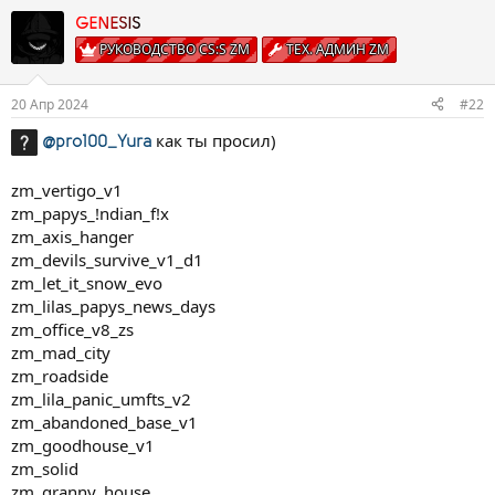
а
к
GENESIS
ц
РУКОВОДСТВО CS:S ZM
ТЕХ. АДМИН ZM
и
и
:
20 Апр 2024
#22
как ты просил)
@pro100_Yura
zm_vertigo_v1
zm_papys_!ndian_f!x
zm_axis_hanger
zm_devils_survive_v1_d1
zm_let_it_snow_evo
zm_lilas_papys_news_days
zm_office_v8_zs
zm_mad_city
zm_roadside
zm_lila_panic_umfts_v2
zm_abandoned_base_v1
zm_goodhouse_v1
zm_solid
zm_granny_house