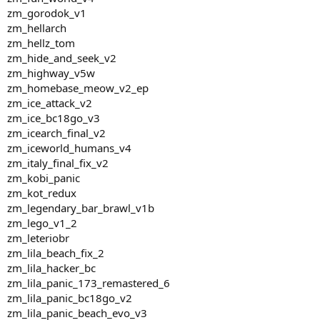
zm_gorodok_v1
zm_hellarch
zm_hellz_tom
zm_hide_and_seek_v2
zm_highway_v5w
zm_homebase_meow_v2_ep
zm_ice_attack_v2
zm_ice_bc18go_v3
zm_icearch_final_v2
zm_iceworld_humans_v4
zm_italy_final_fix_v2
zm_kobi_panic
zm_kot_redux
zm_legendary_bar_brawl_v1b
zm_lego_v1_2
zm_leteriobr
zm_lila_beach_fix_2
zm_lila_hacker_bc
zm_lila_panic_173_remastered_6
zm_lila_panic_bc18go_v2
zm_lila_panic_beach_evo_v3