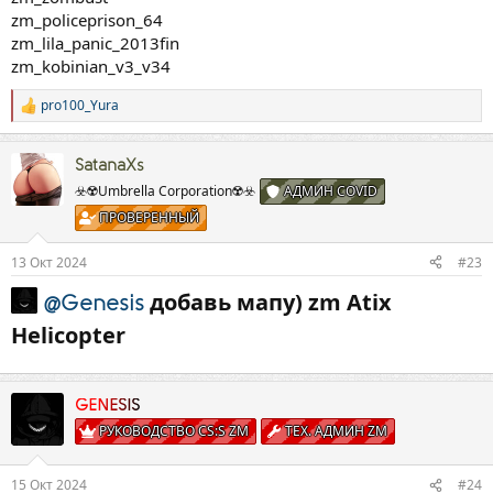
zm_policeprison_64
zm_lila_panic_2013fin
zm_kobinian_v3_v34
pro100_Yura
Р
е
а
к
SatanaXs
ц
☣️☢️Umbrella Corporation☢️☣️
АДМИН COVID
и
ПРОВЕРЕННЫЙ
и
:
13 Окт 2024
#23
добавь мапу) zm Atix
@Genesis
Helicopter​
GENESIS
РУКОВОДСТВО CS:S ZM
ТЕХ. АДМИН ZM
15 Окт 2024
#24