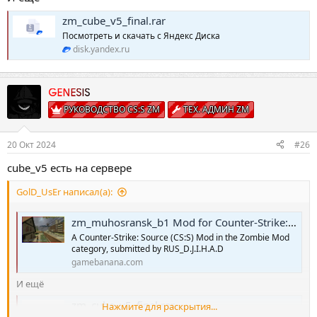
zm_cube_v5_final.rar
Посмотреть и скачать с Яндекс Диска
disk.yandex.ru
GENESIS
РУКОВОДСТВО CS:S ZM
ТЕХ. АДМИН ZM
20 Окт 2024
#26
cube_v5 есть на сервере
GolD_UsEr написал(а):
zm_muhosransk_b1 Mod for Counter-Strike: Source | CS:S Mods
A Counter-Strike: Source (CS:S) Mod in the Zombie Mod
category, submitted by RUS_D.J.I.H.A.D
gamebanana.com
И ещё
zm_cube_v5_final.rar
Нажмите для раскрытия...