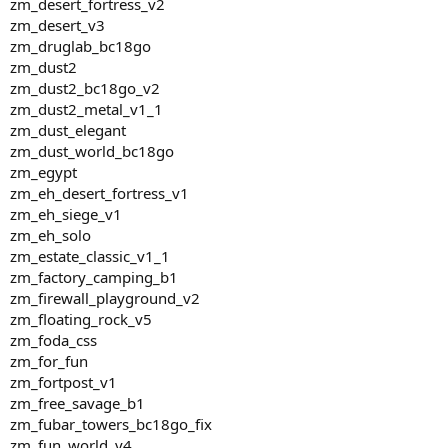
zm_desert_fortress_v2
zm_desert_v3
zm_druglab_bc18go
zm_dust2
zm_dust2_bc18go_v2
zm_dust2_metal_v1_1
zm_dust_elegant
zm_dust_world_bc18go
zm_egypt
zm_eh_desert_fortress_v1
zm_eh_siege_v1
zm_eh_solo
zm_estate_classic_v1_1
zm_factory_camping_b1
zm_firewall_playground_v2
zm_floating_rock_v5
zm_foda_css
zm_for_fun
zm_fortpost_v1
zm_free_savage_b1
zm_fubar_towers_bc18go_fix
zm_fun_world_v4