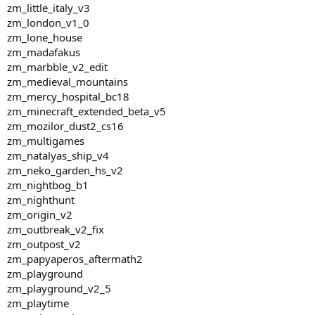
zm_little_italy_v3
zm_london_v1_0
zm_lone_house
zm_madafakus
zm_marbble_v2_edit
zm_medieval_mountains
zm_mercy_hospital_bc18
zm_minecraft_extended_beta_v5
zm_mozilor_dust2_cs16
zm_multigames
zm_natalyas_ship_v4
zm_neko_garden_hs_v2
zm_nightbog_b1
zm_nighthunt
zm_origin_v2
zm_outbreak_v2_fix
zm_outpost_v2
zm_papyaperos_aftermath2
zm_playground
zm_playground_v2_5
zm_playtime