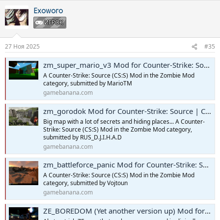
а
к
Exoworo
ц
ИГРОК
и
и
:
27 Ноя 2025
#35
zm_super_mario_v3 Mod for Counter-Strike: Source | CS:S Mods
A Counter-Strike: Source (CS:S) Mod in the Zombie Mod
category, submitted by MarioTM
gamebanana.com
zm_gorodok Mod for Counter-Strike: Source | CS:S Mods
Big map with a lot of secrets and hiding places... A Counter-
Strike: Source (CS:S) Mod in the Zombie Mod category,
submitted by RUS_D.J.I.H.A.D
gamebanana.com
zm_battleforce_panic Mod for Counter-Strike: Source | CS:S Mods
A Counter-Strike: Source (CS:S) Mod in the Zombie Mod
category, submitted by Vojtoun
gamebanana.com
ZE_BOREDOM (Yet another version up) Mod for Counter-Strike: Source | CS:S Mods