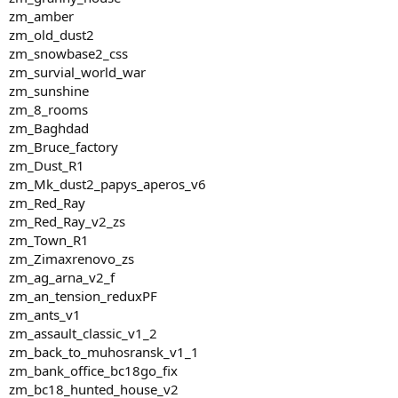
zm_amber
zm_old_dust2
zm_snowbase2_css
zm_survial_world_war
zm_sunshine
zm_8_rooms
zm_Baghdad
zm_Bruce_factory
zm_Dust_R1
zm_Mk_dust2_papys_aperos_v6
zm_Red_Ray
zm_Red_Ray_v2_zs
zm_Town_R1
zm_Zimaxrenovo_zs
zm_ag_arna_v2_f
zm_an_tension_reduxPF
zm_ants_v1
zm_assault_classic_v1_2
zm_back_to_muhosransk_v1_1
zm_bank_office_bc18go_fix
zm_bc18_hunted_house_v2