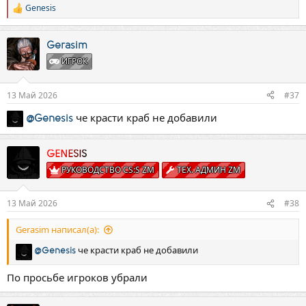
Genesis
Р
е
а
к
Gerasim
ц
ИГРОК
и
и
:
13 Май 2026
#37
че красти краб не добавили
@Genesis
GENESIS
РУКОВОДСТВО CS:S ZM
ТЕХ. АДМИН ZM
13 Май 2026
#38
Gerasim написал(а):
че красти краб не добавили
@Genesis
По просьбе игроков убрали