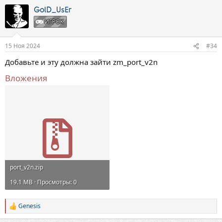
GolD_UsEr
ИГРОК
15 Ноя 2024
#34
Добавьте и эту должна зайти zm_port_v2n
Вложения
port_v2n.zip
19.1 MB · Просмотры: 0
Genesis
Р
е