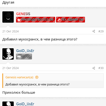
Другая
GENESIS
РУКОВОДСТВО CS:S ZM
ТЕХ. АДМИН ZM
21 Окт 2024
#29
Добавил мухосранск, в чем разница этого?
GolD_UsEr
ИГРОК
21 Окт 2024
#30
Genesis написал(а):
Добавил мухосранск, в чем разница этого?
Приколюх больше
GolD_UsEr