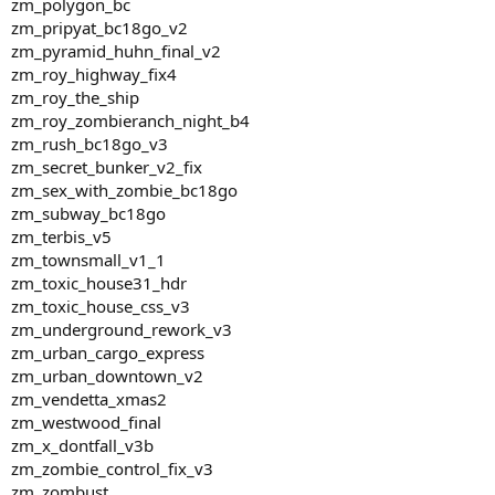
zm_polygon_bc
zm_pripyat_bc18go_v2
zm_pyramid_huhn_final_v2
zm_roy_highway_fix4
zm_roy_the_ship
zm_roy_zombieranch_night_b4
zm_rush_bc18go_v3
zm_secret_bunker_v2_fix
zm_sex_with_zombie_bc18go
zm_subway_bc18go
zm_terbis_v5
zm_townsmall_v1_1
zm_toxic_house31_hdr
zm_toxic_house_css_v3
zm_underground_rework_v3
zm_urban_cargo_express
zm_urban_downtown_v2
zm_vendetta_xmas2
zm_westwood_final
zm_x_dontfall_v3b
zm_zombie_control_fix_v3
zm_zombust