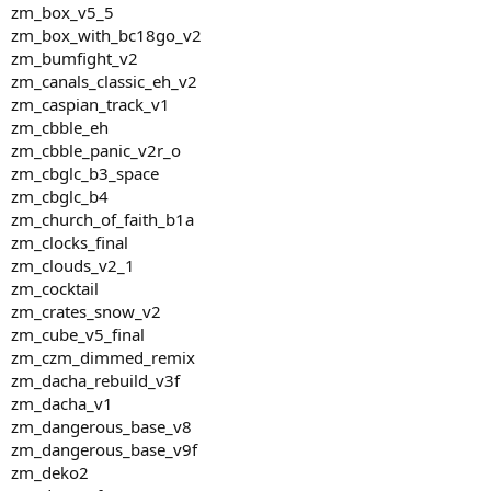
zm_box_v5_5
zm_box_with_bc18go_v2
zm_bumfight_v2
zm_canals_classic_eh_v2
zm_caspian_track_v1
zm_cbble_eh
zm_cbble_panic_v2r_o
zm_cbglc_b3_space
zm_cbglc_b4
zm_church_of_faith_b1a
zm_clocks_final
zm_clouds_v2_1
zm_cocktail
zm_crates_snow_v2
zm_cube_v5_final
zm_czm_dimmed_remix
zm_dacha_rebuild_v3f
zm_dacha_v1
zm_dangerous_base_v8
zm_dangerous_base_v9f
zm_deko2