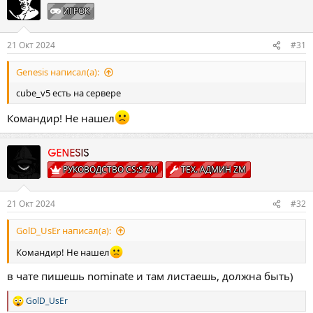
ИГРОК
21 Окт 2024
#31
Genesis написал(а):
cube_v5 есть на сервере
Командир! Не нашел
GENESIS
РУКОВОДСТВО CS:S ZM
ТЕХ. АДМИН ZM
21 Окт 2024
#32
GolD_UsEr написал(а):
Командир! Не нашел
в чате пишешь nominate и там листаешь, должна быть)
GolD_UsEr
Р