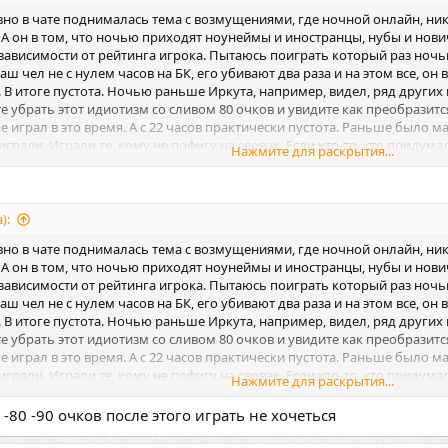
авно в чате поднималась тема с возмущениями, где ночной онлайн, ник
 А он в том, что ночью приходят ноунеймы и иностранцы, нубы и нови
 в зависимости от рейтинга игрока. Пытаюсь поиграть который раз ночь
аш чел не с нулем часов на БК, его убивают два раза и на этом все, он
. В итоге пустота. Ночью раньше Иркута, например, видел, ряд других 
те убрать этот идиотизм со сливом 80 очков и увидите как преобразит
е играл в это время. А с 22 часов практически пустота. Раньше было 
рали. Играли те, кому не пофигу на сервак. Если кто-то, кто придумал 
Нажмите для раскрытия...
- посмотри как привлекло. С 22 часов зайди и глянь.
):
авно в чате поднималась тема с возмущениями, где ночной онлайн, ник
 А он в том, что ночью приходят ноунеймы и иностранцы, нубы и нови
 в зависимости от рейтинга игрока. Пытаюсь поиграть который раз ночь
аш чел не с нулем часов на БК, его убивают два раза и на этом все, он
. В итоге пустота. Ночью раньше Иркута, например, видел, ряд других 
те убрать этот идиотизм со сливом 80 очков и увидите как преобразит
е играл в это время. А с 22 часов практически пустота. Раньше было 
рали. Играли те, кому не пофигу на сервак. Если кто-то, кто придумал 
Нажмите для раскрытия...
- посмотри как привлекло. С 22 часов зайди и глянь.
-80 -90 очков после этого играть не хочеться