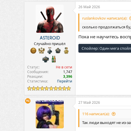
26 Май 2026
ruslankovkov написал(а):
сколько продолжаться бу
Пока не научитесь восп
ASTEROID
Случайно пришёл
Спойлер:
Один мега спой
Статус
Не в сети
Сообщения
1,747
Реакции
3,396
Статистика
Перейти
27 Май 2026
116 написал(а):
Так люди выходят не из-за 