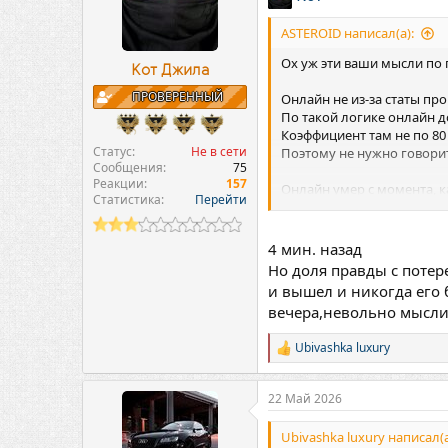
ASTEROID написал(а):
Ох уж эти ваши мысли по 
Кот Джила
ПРОВЕРЕННЫЙ
Онлайн не из-за статы про
По такой логике онлайн д
Коэффициент там не по 80
Статус
Не в сети
Поэтому не нужно говорит
Сообщения
75
Реакции
157
Онлайн умер с момента, к
Статистика
Перейти
предупреждая игроков и р
периодическая недоступн
4 мин. назад
Но доля правды с потер
и вышел и никогда его 
вечера,невольно мысли 
Ubivashka luxury
Р
е
а
22 Май 2026
к
ц
и
Ubivashka luxury написал(а