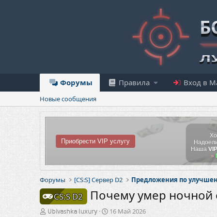
Форумы
Правила
Вход в М
Новые сообщения
Хо
Приобрести VIP услугу
Надоели
Наша
VI
»
Форумы
[CS:S] Сервер D2
Предложения по улучшен
Почему умер ночной он
CS:S D2
А
Д
16 Май 2026
Ubivashka luxury