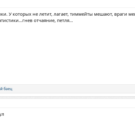
ики. У которых не летит, лагает, тиммейты мешают, враги м
тистики...гнев отчаяние, петля...
й баец
ул