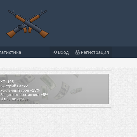
татистика
Вход
Регистрация
ХП:
105
Быстрый бег
х2
Усиленный урон
+15%
Защита от противника
+5%
И многое другое...