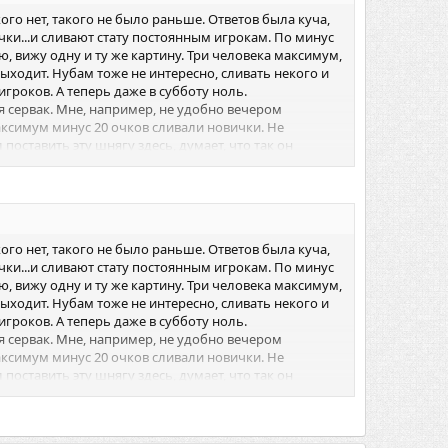
ого нет, такого не было раньше. Ответов была куча,
чки...и сливают стату постоянным игрокам. По минус
ю, вижу одну и ту же картину. Три человека максимум,
 выходит. Нубам тоже не интересно, сливать некого и
игроков. А теперь даже в субботу ноль.
ся сервак. Мне, например, не удобно вечером
максимум минус 20 очков сливали новички. Не
поставить эту шнягу здесь, думает, что так он
ого нет, такого не было раньше. Ответов была куча,
чки...и сливают стату постоянным игрокам. По минус
ю, вижу одну и ту же картину. Три человека максимум,
 выходит. Нубам тоже не интересно, сливать некого и
игроков. А теперь даже в субботу ноль.
ся сервак. Мне, например, не удобно вечером
максимум минус 20 очков сливали новички. Не
поставить эту шнягу здесь, думает, что так он