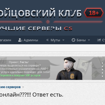
агазин
Админы
Муты
Баны
С
Привет,
Гость
!
чешь выделяться на сервере?
 постоянные ограничения на AWP?
P
услуга идеально подойдет для тебя!
Перейти к покупке VIP услуги
ию серверов
лайн???!!! Ответ есть.