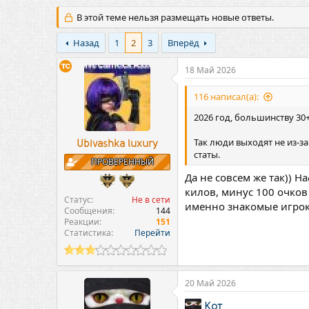
в
а
т
т
В этой теме нельзя размещать новые ответы.
о
а
р
н
Назад
1
2
3
Вперёд
т
а
е
ч
18 Май 2026
м
а
ы
л
116 написал(а):
а
2026 год, большинству 30+
Так люди выходят не из-за
Ubivashka luxury
статы.
ПРОВЕРЕННЫЙ
Да не совсем же так)) 
килов, минус 100 очков 
Статус
Не в сети
именно знакомые игроки 
Сообщения
144
Реакции
151
Статистика
Перейти
20 Май 2026
Кот