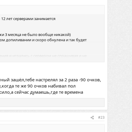
 12 лет серверами занимается
ски 3 месяца не было вообще никакой)
ном допиливании и скоро обнулена и так будет
ения и игрались с сервером не спрашивая и не
чные проблемы с ддосом (высокий пинг,
ый зашёл,тебе настрелял за 2 раза -90 очков,
,когда те же 90 очков набивал пол
ило,а сейчас думаешь,где те времена
#23