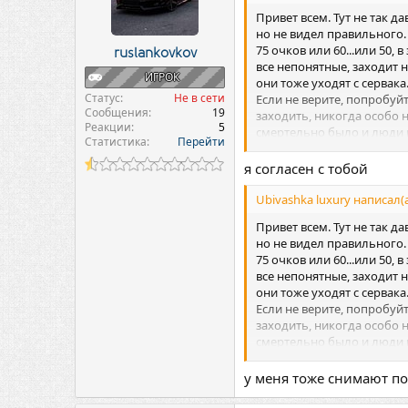
и
:
Привет всем. Тут не так д
но не видел правильного.
75 очков или 60...или 50,
ruslankovkov
все непонятные, заходит н
ИГРОК
они тоже уходят с сервака
Статус
Не в сети
Если не верите, попробуй
Сообщения
19
заходить, никогда особо н
Реакции
5
смертельно было и люди иг
Статистика
Перейти
привлекает новых игроков 
я согласен с тобой
Ubivashka luxury написал(а
Привет всем. Тут не так д
но не видел правильного.
75 очков или 60...или 50,
все непонятные, заходит н
они тоже уходят с сервака
Если не верите, попробуй
заходить, никогда особо н
смертельно было и люди иг
привлекает новых игроков 
у меня тоже снимают по 