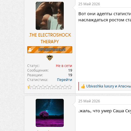
25 Май 2026
Вот они адепты статист
наслаждаться ростом ста
.THE ELECTROSHOCK
THERAPY
ПРОВЕРЕННЫЙ
Статус
Не в сети
Сообщения
19
Реакции
19
Статистика
Перейти
Ubivashka luxury
и
Апасны
Р
е
а
25 Май 2026
к
ц
.жаль, что умер Саша Ск
и
и
: