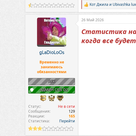
Кот Джила
и
Ubivashka lu
Р
е
а
26 Май 2026
к
ц
Статистика на 
и
и
когда все будет
:
gLaDioLoOs
Временно не
занимаюсь
обязанностями
AFK
АДМИН CS:S D2
Статус
Не в сети
Сообщения
129
Реакции
165
Статистика
Перейти