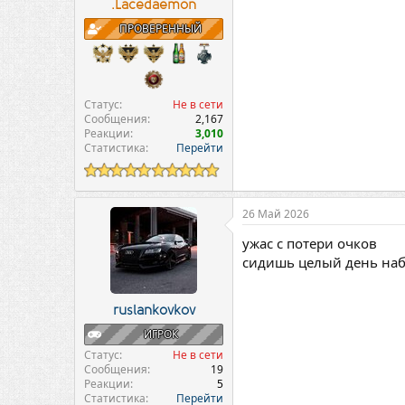
.Lacedaemon
ПРОВЕРЕННЫЙ
Статус
Не в сети
Сообщения
2,167
Реакции
3,010
Статистика
Перейти
26 Май 2026
ужас с потери очков
сидишь целый день наби
ruslankovkov
ИГРОК
Статус
Не в сети
Сообщения
19
Реакции
5
Статистика
Перейти