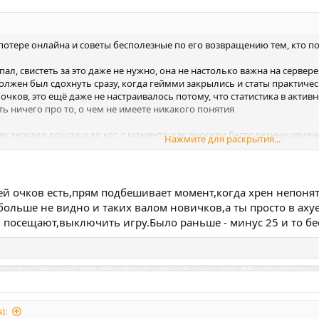
потере онлайна и советы бесполезные по его возвращению тем, кто по
пал, свистеть за это даже не нужно, она не настолько важна на сервере
олжен был сдохнуть сразу, когда геймми закрылись и статы практиче
 очков, это ещё даже не настраивалось потому, что статистика в актив
ь ничего про то, о чем не имеете никакого понятия
ак зеркала дошли и до ксс, с момента, как вносили бесполезные измен
Нажмите для раскрытия...
уководящий состав, с момента, как с хостингом начались многомеся
ость сервера дл
ей очков есть,прям подбешивает момент,когда хрен непонятн
больше не видно и таких валом новичков,а ты просто в ахуе
посещают,выключить игру.Было раньше - минус 25 и то бес
):