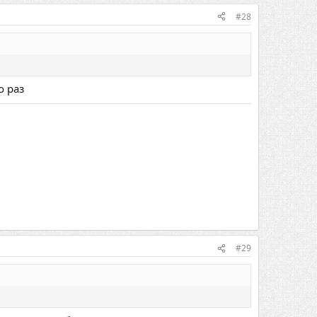
#28
о раз
#29