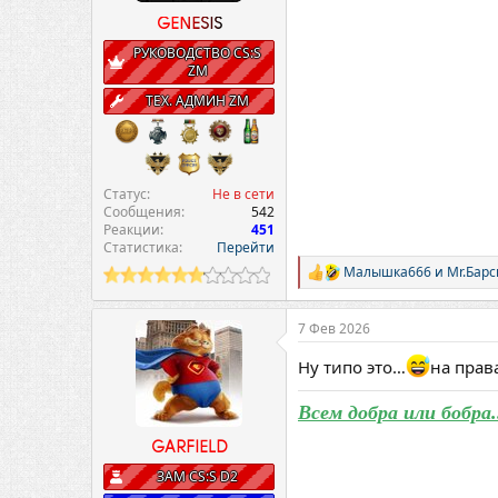
GENESIS
РУКОВОДСТВО CS:S
ZM
ТЕХ. АДМИН ZM
Статус
Не в сети
Сообщения
542
Реакции
451
Статистика
Перейти
Малышка666
и
Mr.Барс
Р
е
а
7 Фев 2026
к
ц
Ну типо это…
на прав
и
и
:
Всем добра или бобра.
GARFIELD
ЗАМ CS:S D2