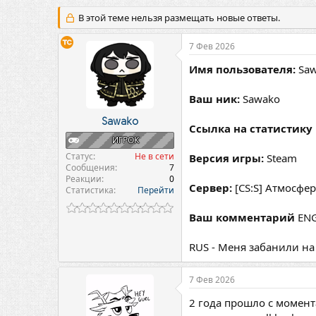
в
а
т
т
В этой теме нельзя размещать новые ответы.
о
а
р
н
7 Фев 2026
т
а
е
ч
Имя пользователя:
Saw
м
а
ы
л
Ваш ник:
Sawako
а
Sawako
Ссылка на статистику 
ИГРОК
Статус
Не в сети
Версия игры:
Steam
Сообщения
7
Реакции
0
Сервер:
[CS:S] Атмосфе
Статистика
Перейти
Ваш комментарий
ENG 
RUS - Меня забанили на 
7 Фев 2026
2 года прошло с момента