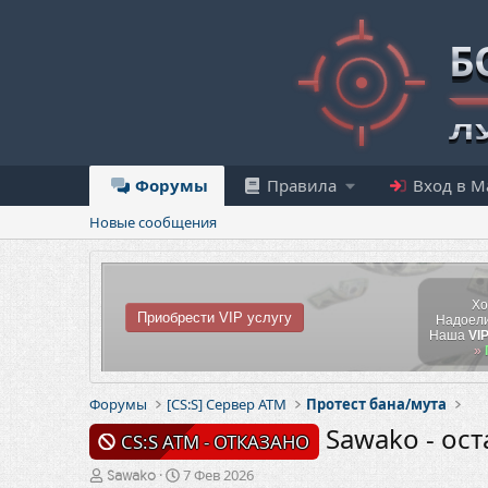
Форумы
Правила
Вход в М
Новые сообщения
Хо
Приобрести VIP услугу
Надоели
Наша
VI
»
Форумы
[CS:S] Сервер АТМ
Протест бана/мута
Sawako - ост
CS:S ATM - ОТКАЗАНО
А
Д
7 Фев 2026
Sawako