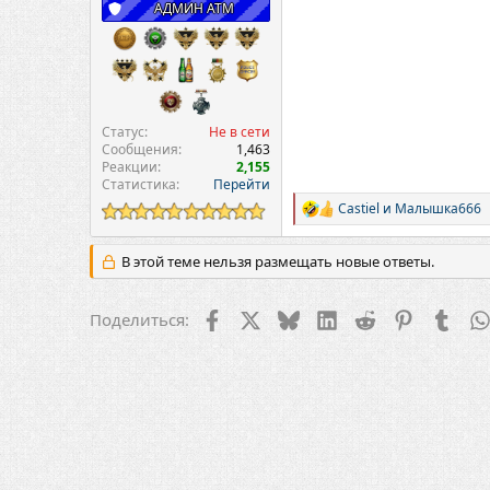
АДМИН ATM
Статус
Не в сети
Сообщения
1,463
Реакции
2,155
Статистика
Перейти
Castiel
и
Малышка666
Р
е
а
В этой теме нельзя размещать новые ответы.
к
ц
и
Facebook
X
Bluesky
LinkedIn
Reddit
Pinterest
Tumb
Поделиться:
и
: