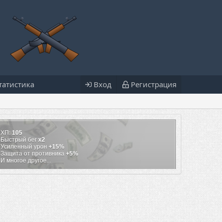
татистика
Вход
Регистрация
ХП:
105
Быстрый бег
х2
Усиленный урон
+15%
Защита от противника
+5%
И многое другое...