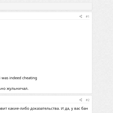
#1
i was indeed cheating
льно жульничал.
#2
вит какие-либо доказательства. И да, у вас бан