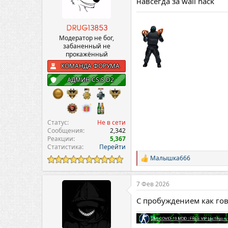
навсегда за wall hack
DRUG13853
Модератор не бог,
забаненный не
прокажëнный
КОМАНДА ФОРУМА
АДМИН CS:S D2
Статус
Не в сети
Сообщения
2,342
Реакции
5,367
Статистика
Перейти
Малышка666
Р
е
а
7 Фев 2026
к
ц
С пробуждением как го
и
и
: