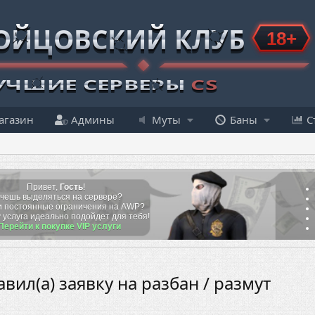
агазин
Админы
Муты
Баны
С
Привет,
Гость
!
чешь выделяться на сервере?
 постоянные ограничения на AWP?
P
услуга идеально подойдет для тебя!
Перейти к покупке VIP услуги
авил(а) заявку на разбан / размут