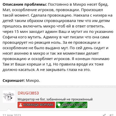
Описание проблемы:
Постоянно в Микро несет бред.
Мат, оскорбление игроков, провокации. Произошел
такой момент. Сделала провокацию. Наехала с нихера на
детей таким образом спровоцировала тем что им детям
пришлось включить микро чтоб ей в ответ ответить.
через 15 мин заходит админ Ваш и мутит их по указанию
Софича кого мутить. Админу в чат писали что она сама
провоцирует но реакция ноль. За ее провокации и
оскорбление не было выдано мут. По сей день сидит и
несет ахинею в микро и так же моментами делает
провокацию и оскорбляет игроков. Я конешн понимаю
Там эт Ваши кореши и т.д. Но правила вроде их тоже
должно касаться. А не закрывать глаза на это.
Скриншот:
Микро.
DRUG13853
Модератор не бог, забаненный не прокажëнный
КОМАНДА ФОРУМА
АДМИН CS:S D2
11 Ноя 2023
#2