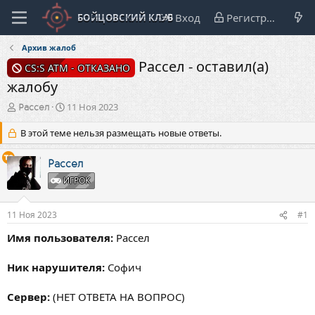
Вход
Регистрация
Архив жалоб
Рассел - оставил(а)
CS:S ATM - ОТКАЗАНО
жалобу
А
Д
11 Ноя 2023
Рассел
в
а
т
т
В этой теме нельзя размещать новые ответы.
о
а
р
н
Рассел
т
а
ИГРОК
е
ч
м
а
ы
л
11 Ноя 2023
#1
а
Имя пользователя:
Рассел
Ник нарушителя:
Софич
Сервер:
(НЕТ ОТВЕТА НА ВОПРОС)