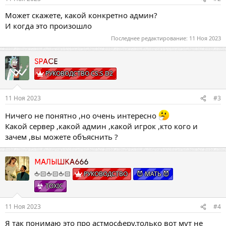
Может скажете, какой конкретно админ?
И когда это произошло
Последнее редактирование:
11 Ноя 2023
SPACE
РУКОВОДСТВО CS:S D2
11 Ноя 2023
#3
Ничего не понятно ,но очень интересно
Какой сервер ,какой админ ,какой игрок ,кто кого и
зачем ,вы можете объяснить ?
МАЛЫШКА666
🖕🏻🖕🏻🖕🏻
РУКОВОДСТВО
😈 МАТЬ 😈
TOXIC
11 Ноя 2023
#4
Я так понимаю это про астмосферу,только вот мут не