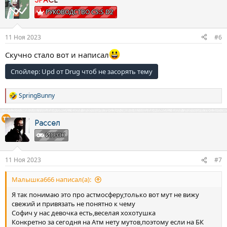
SPACE
РУКОВОДСТВО CS:S D2
11 Ноя 2023
#6
Скучно стало вот и написал
Спойлер:
Upd от Drug чтоб не засорять тему
SpringBunny
Р
е
а
к
Рассел
ц
ИГРОК
и
и
:
11 Ноя 2023
#7
Малышка666 написал(а):
Я так понимаю это про астмосферу,только вот мут не вижу
свежий и привязать не понятно к чему
Софич у нас девочка есть,веселая хохотушка
Конкретно за сегодня на Атм нету мутов,поэтому если на БК