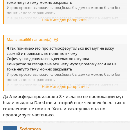
тоже нету,то тему можно закрывать
Игрок просто выложил слова,была бы демка можно было бы
понять с кого спрашивать
И еще,захожу по игроку посмотреть статистику и ничего нет..
Нажмите для раскрытия...
не понимаю к какому серверу подвязать
Малышка666 написал(а):
Я так понимаю это про астмосферу,только вот мут не вижу
свежий и привязать не понятно к чему
Софич у нас девочка есть,веселая хохотушка
Конкретно за сегодня на Атм нету мутов,поэтому если на БК
тоже нету,то тему можно закрывать
Игрок просто выложил слова,была бы демка можно было бы
понять с кого спрашивать
И еще,захожу по игроку посмотреть статистику и ничего нет..
Нажмите для раскрытия...
не понимаю к какому серверу подвязать
Да Атмосфера.произошло 8 числа по ее провокации мут
были выданы DarkLine и второй еще человек был. ник к
сожалению не помню. Хоть и хахатушка она но
провоцирует частенько.
Sodomora