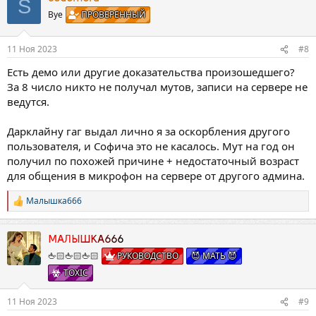
S
Bye
ПРОВЕРЕННЫЙ
11 Ноя 2023
#8
Есть демо или другие доказательства произошедшего?
За 8 число никто не получал мутов, записи на сервере не
ведутся.
Дарклайну гаг выдал лично я за оскорбления другого
пользователя, и Софича это не касалось. Мут на год он
получил по похожей причине + недостаточный возраст
для общения в микрофон на сервере от другого админа.
Малышка666
Р
е
а
к
МАЛЫШКА666
ц
🖕🏻🖕🏻🖕🏻
РУКОВОДСТВО
😈 МАТЬ 😈
и
TOXIC
и
:
11 Ноя 2023
#9