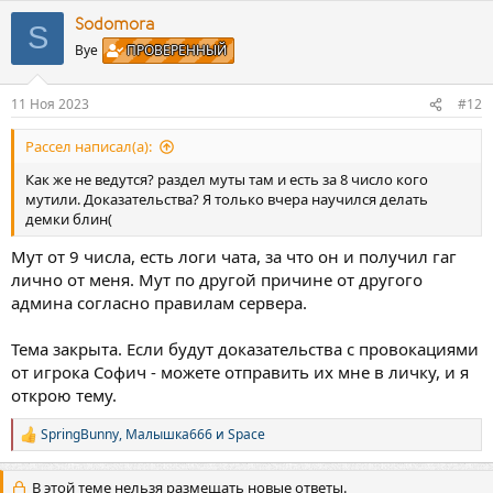
а
к
Sodomora
S
ц
Bye
ПРОВЕРЕННЫЙ
и
и
:
11 Ноя 2023
#12
Рассел написал(а):
Как же не ведутся? раздел муты там и есть за 8 число кого
мутили. Доказательства? Я только вчера научился делать
демки блин(
Мут от 9 числа, есть логи чата, за что он и получил гаг
лично от меня. Мут по другой причине от другого
админа согласно правилам сервера.
Тема закрыта. Если будут доказательства с провокациями
от игрока Софич - можете отправить их мне в личку, и я
открою тему.
SpringBunny
,
Малышка666
и
Space
Р
е
а
В этой теме нельзя размещать новые ответы.