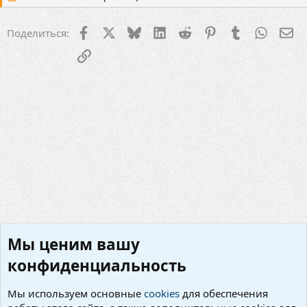
к
ц
и
Facebook
X
Bluesky
LinkedIn
Reddit
Pinterest
Tumblr
WhatsA
Эл
Поделиться:
и
:
Ссылка
Мы ценим вашу
конфиденциальность
Мы используем основные
cookies
для обеспечения