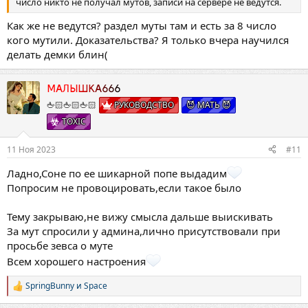
число никто не получал мутов, записи на сервере не ведутся.
Как же не ведутся? раздел муты там и есть за 8 число
кого мутили. Доказательства? Я только вчера научился
делать демки блин(
МАЛЫШКА666
🖕🏻🖕🏻🖕🏻
РУКОВОДСТВО
😈 МАТЬ 😈
TOXIC
11 Ноя 2023
#11
Ладно,Соне по ее шикарной попе выдадим
Попросим не провоцировать,если такое было
Тему закрываю,не вижу смысла дальше выискивать
За мут спросили у админа,лично присутствовали при
просьбе зевса о муте
Всем хорошего настроения
SpringBunny
и
Space
Р
е