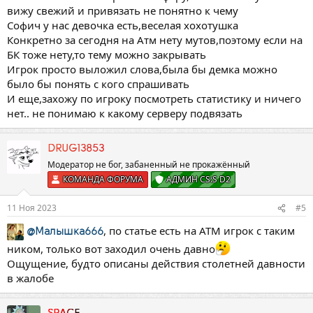
вижу свежий и привязать не понятно к чему
Софич у нас девочка есть,веселая хохотушка
Конкретно за сегодня на Атм нету мутов,поэтому если на
БК тоже нету,то тему можно закрывать
Игрок просто выложил слова,была бы демка можно
было бы понять с кого спрашивать
И еще,захожу по игроку посмотреть статистику и ничего
нет.. не понимаю к какому серверу подвязать
DRUG13853
Модератор не бог, забаненный не прокажëнный
КОМАНДА ФОРУМА
АДМИН CS:S D2
11 Ноя 2023
#5
, по статье есть на АТМ игрок с таким
@Малышка666
ником, только вот заходил очень давно
Ощущение, будто описаны действия столетней давности
в жалобе