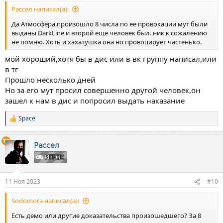
Рассел написал(а):
Да Атмосфера.произошло 8 числа по ее провокации мут были
выданы DarkLine и второй еще человек был. ник к сожалению
не помню. Хоть и хахатушка она но провоцирует частенько.
мой хороший,хотя бы в дис или в вк группу написал,или
в тг
Прошло несколько дней
Но за его мут просил совершенно другой человек,он
зашел к нам в дис и попросил выдать наказание
Space
Р
е
а
к
Рассел
ц
ИГРОК
и
и
:
11 Ноя 2023
#10
Sodomora написал(а):
Есть демо или другие доказательства произошедшего? За 8