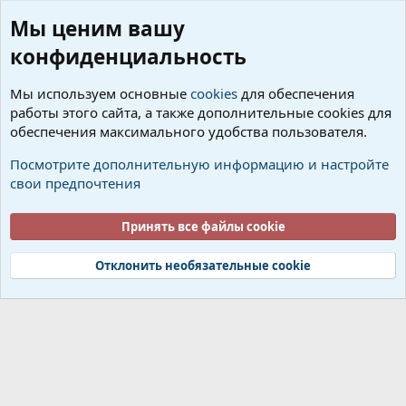
Мы ценим вашу
конфиденциальность
Мы используем основные
cookies
для обеспечения
работы этого сайта, а также дополнительные cookies для
Форумы
обеспечения максимального удобства пользователя.
Cookies
Русский (RU)
Посмотрите дополнительную информацию и настройте
свои предпочтения
Условия и правила
Политика конфиденциальности
Помощь
Об организации
R
S
Принять все файлы cookie
S
®
Community platform by XenForo
© 2010-2026 XenForo Ltd.
Add-ons by TeslaCloud ☁️
Локализация от
XenForo.Info
Отклонить необязательные cookie
Ширина
Запросов
8
Время
0.0467s
Память
13.63MB