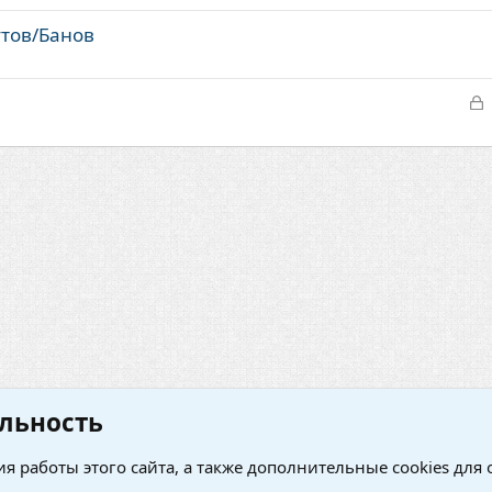
утов/Банов
З
а
к
р
т
а
темы
льность
Условия и правила
Политик
я работы этого сайта, а также дополнительные cookies для