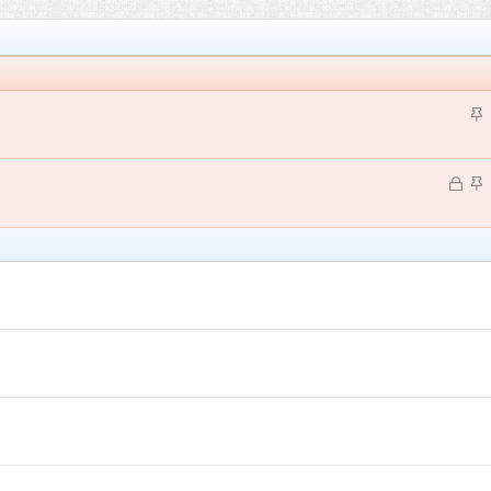
З
а
к
З
р
З
а
е
а
к
п
к
р
л
р
ы
е
е
т
п
а
о
л
е
о