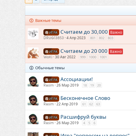
Важные темы
Считаем до 30,000
ИГРА
4 Апр 2023
801
802
803
DRUG13853
Считаем до 20 000
ИГРА
30 Авг 2022
999
1000
1001
WoKi
Обычные темы
Ассоциации!
ИГРА
26 Мар 2019
18
19
20
Rasim
Бесконечное Слово
ИГРА
22 Апр 2019
61
62
63
Rasim
Расшифруй буквы
ИГРА
26 Мар 2019
4
5
6
Rasim
Игра "вопросом на вопрос"