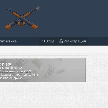
татистика
Вход
Регистрация
ХП:
105
Быстрый бег
х2
Усиленный урон
+15%
Защита от противника
+5%
И многое другое...