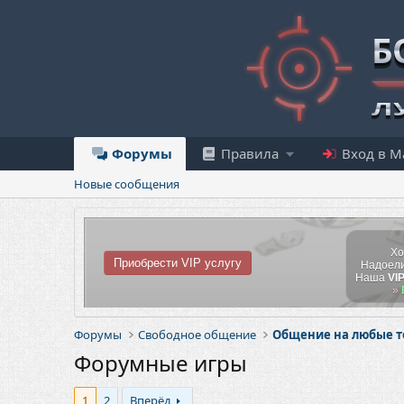
Форумы
Правила
Вход в М
Новые сообщения
Хо
Приобрести VIP услугу
Надоели
Наша
VI
»
Форумы
Свободное общение
Общение на любые 
Форумные игры
1
2
Вперёд