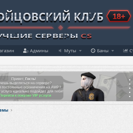
агазин
Админы
Муты
Баны
С
Привет,
Гость
!
чешь выделяться на сервере?
 постоянные ограничения на AWP?
P
услуга идеально подойдет для тебя!
Перейти к покупке VIP услуги
темы