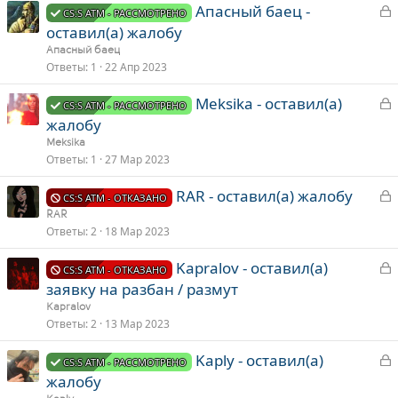
З
Апасный баец -
т
CS:S ATM - РАССМОТРЕНО
а
а
оставил(а) жалобу
к
Апасный баец
р
Ответы
1
22 Апр 2023
З
Meksika - оставил(а)
т
CS:S ATM - РАССМОТРЕНО
а
а
жалобу
к
Meksika
р
Ответы
1
27 Мар 2023
З
RAR - оставил(а) жалобу
т
CS:S ATM - ОТКАЗАНО
а
а
RAR
к
Ответы
2
18 Мар 2023
р
З
Kapralov - оставил(а)
CS:S ATM - ОТКАЗАНО
а
т
заявку на разбан / размут
к
а
Kapralov
р
Ответы
2
13 Мар 2023
З
Kaply - оставил(а)
т
CS:S ATM - РАССМОТРЕНО
а
а
жалобу
к