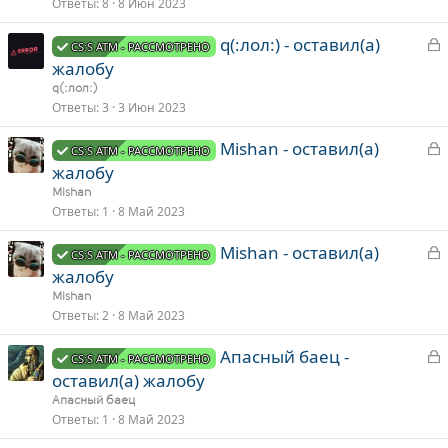
р
Ответы
8
8 Июн 2023
З
q(:лол:) - оставил(а)
т
CS:S ATM - РАССМОТРЕНО
а
а
жалобу
к
q(:лол:)
р
Ответы
3
3 Июн 2023
З
Mishan - оставил(а)
т
CS:S ATM - РАССМОТРЕНО
а
а
жалобу
к
Mishan
р
Ответы
1
8 Май 2023
З
Mishan - оставил(а)
т
CS:S ATM - РАССМОТРЕНО
а
а
жалобу
к
Mishan
р
Ответы
2
8 Май 2023
З
Апасный баец -
т
CS:S ATM - РАССМОТРЕНО
а
а
оставил(а) жалобу
к
Апасный баец
р
Ответы
1
8 Май 2023